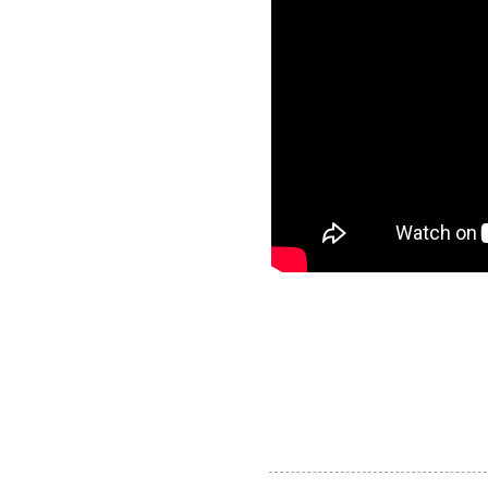
AJ Timber products
The Netherlands
aj@ajtimberproducts.com