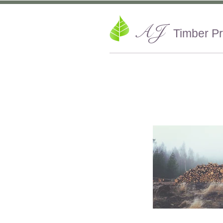
AJ
Timber P